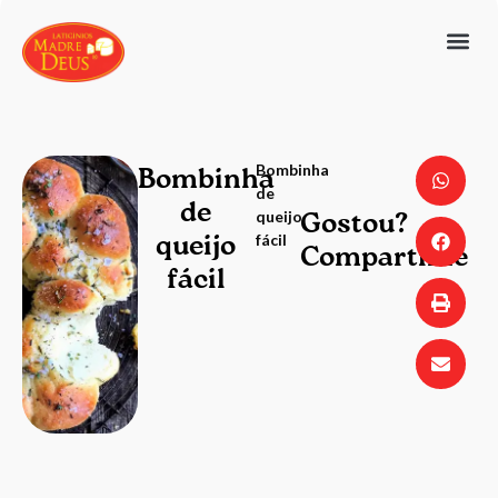
Bombinha
Bombinha
de
de
queijo
Gostou?
fácil
queijo
Compartilhe
fácil