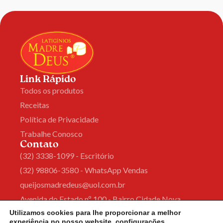
Link Rápido
Todos os produtos
Receitas
Política de Privacidade
Trabalhe Conosco
Contato
(32) 3338-1099 - Escritório
(32) 98806-3580 - WhatsApp Vendas
queijosmadredeus@uol.com.br
Avenida do Estado nº 100 - Bairro Cidade Nova
Madre de Deus de Minas
Utilizamos cookies para lhe proporcionar a melhor
experiência no nosso website.
configurações
.