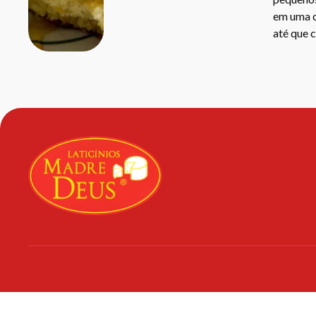
em uma c
até que 