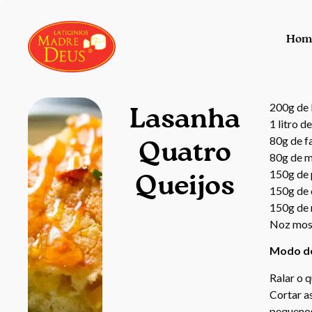
Hom
200g de 
Lasanha
1 litro de
80g de fa
Quatro
80g de m
150g de 
Queijos
150g de 
150g de 
Noz mosc
Modo d
Ralar o 
Cortar a
pequenos