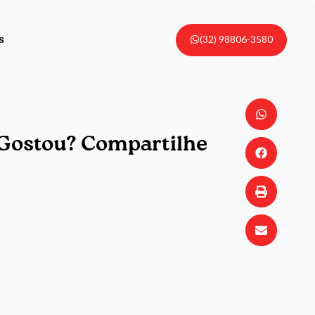
(32) 98806-3580
s
Gostou? Compartilhe