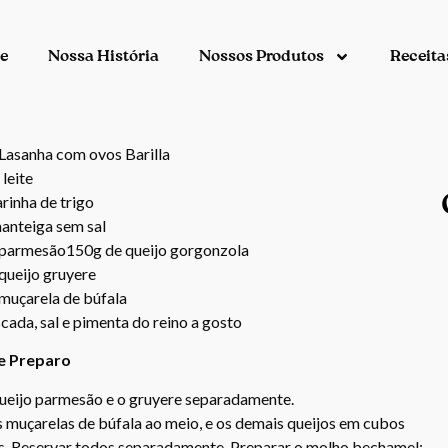
e
Nossa História
Nossos Produtos
Receita
Lasanha com ovos Barilla
 leite
rinha de trigo
anteiga sem sal
parmesão150g de queijo gorgonzola
queijo gruyere
muçarela de búfala
ada, sal e pimenta do reino a gosto
e Preparo
queijo parmesão e o gruyere separadamente.
s muçarelas de búfala ao meio, e os demais queijos em cubos
. Reservar todos separadamente. Preparar o molho bechamel: