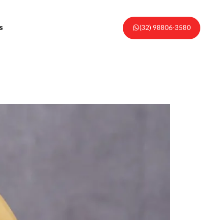
(32) 98806-3580
s